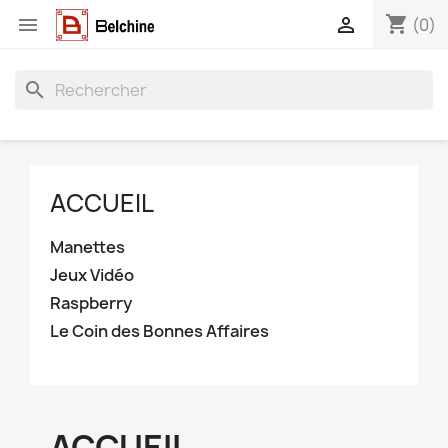
shopping_cart


(0)
search
ACCUEIL
Manettes
Jeux Vidéo
Raspberry
Le Coin des Bonnes Affaires
ACCUEIL