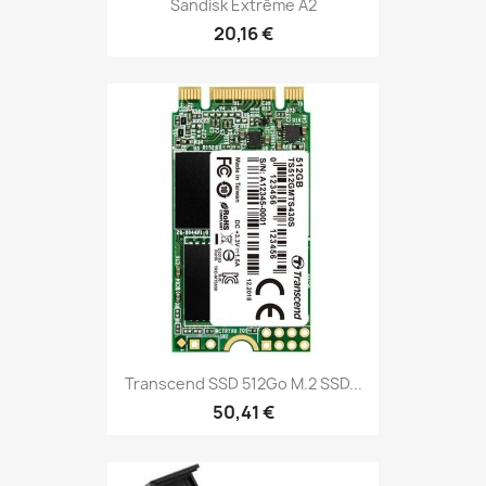
Sandisk Extrême A2
20,16 €
Transcend SSD 512Go M.2 SSD...
50,41 €