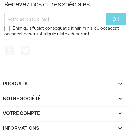
Recevez nos offres spéciales
Enim quis fugiat consequat elit minim nisi eu occaecat
occaecat deserunt aliquip nisi ex deserunt.
Facebook
Twitter
PRODUITS

NOTRE SOCIÉTÉ

VOTRE COMPTE

INFORMATIONS
keyboard_arrow_down