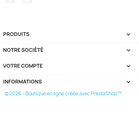
PRODUITS

NOTRE SOCIÉTÉ

VOTRE COMPTE

INFORMATIONS
keyboard_arrow_down
© 2026 - Boutique en ligne créée avec PrestaShop™