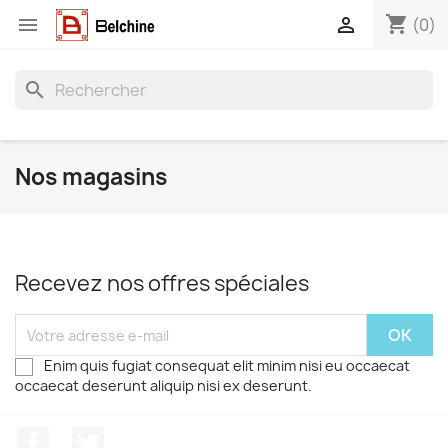
shopping_cart


(0)
search
Nos magasins
Recevez nos offres spéciales
Enim quis fugiat consequat elit minim nisi eu occaecat
occaecat deserunt aliquip nisi ex deserunt.
Facebook
Twitter