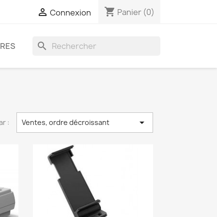
shopping_cart

Panier
(0)
Connexion
search
IRES

ar :
Ventes, ordre décroissant