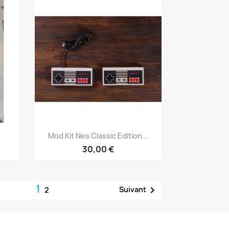
Aperçu rapide

Mod Kit Nes Classic Edition...
30,00 €
1

Suivant
2