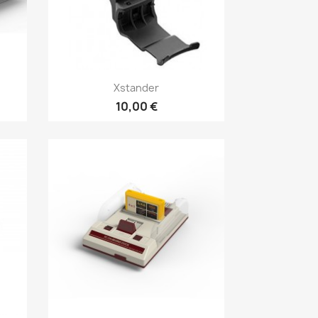
Aperçu rapide

Xstander
10,00 €