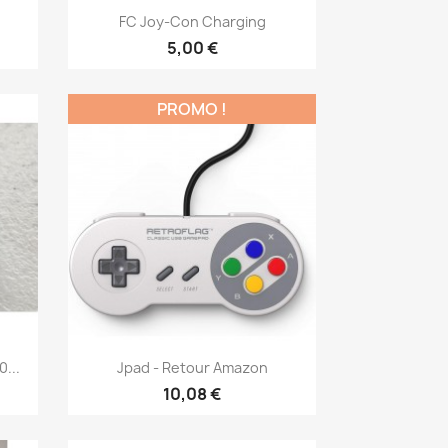
Aperçu rapide

FC Joy-Con Charging
5,00 €
PROMO !
Aperçu rapide

...
Jpad - Retour Amazon
10,08 €