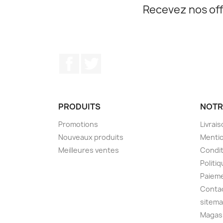
Recevez nos off
Facebook
Twitter
PRODUITS
NOTR
Promotions
Livrai
Nouveaux produits
Mentio
Meilleures ventes
Condit
Politiq
Paiem
Conta
sitem
Magas