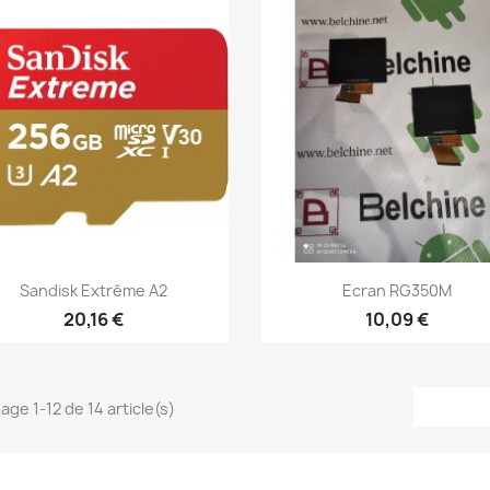
Aperçu rapide
Aperçu rapide


Sandisk Extrême A2
Ecran RG350M
20,16 €
10,09 €
age 1-12 de 14 article(s)