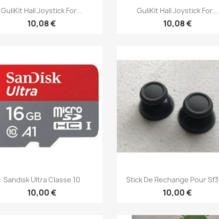
Aperçu rapide
Aperçu rapide


GuliKit Hall Joystick For...
GuliKit Hall Joystick For...
10,08 €
10,08 €
Aperçu rapide
Aperçu rapide


Sandisk Ultra Classe 10
Stick De Rechange Pour Sf30
10,00 €
10,00 €