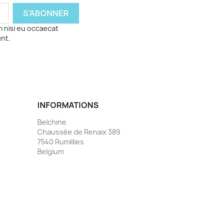
m nisi eu occaecat
unt.
INFORMATIONS
Belchine
Chaussée de Renaix 389
7540 Rumillies
Belgium