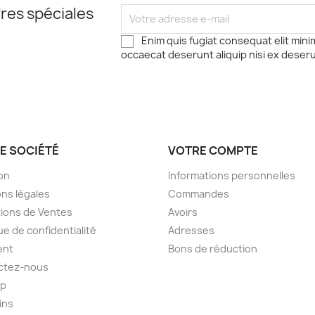
res spéciales
Enim quis fugiat consequat elit mini
occaecat deserunt aliquip nisi ex deser
E SOCIÉTÉ
VOTRE COMPTE
son
Informations personnelles
ns légales
Commandes
ions de Ventes
Avoirs
ue de confidentialité
Adresses
ent
Bons de réduction
ctez-nous
ap
ins