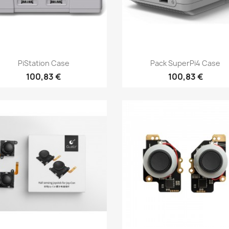
Aperçu rapide
Aperçu rapide


PiStation Case
Pack SuperPi4 Case
100,83 €
100,83 €