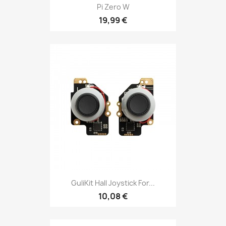
Pi Zero W
19,99 €
GuliKit Hall Joystick For...
10,08 €