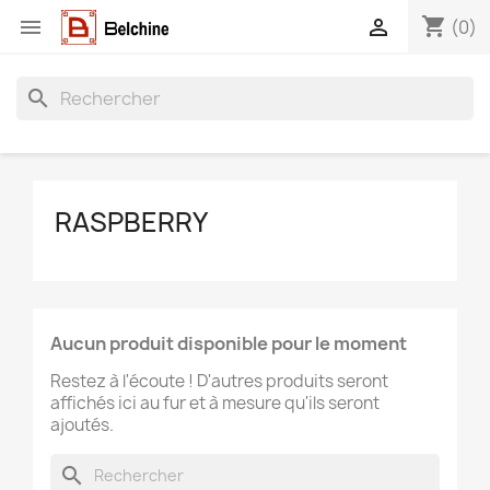
shopping_cart


(0)
search
RASPBERRY
Aucun produit disponible pour le moment
Restez à l'écoute ! D'autres produits seront
affichés ici au fur et à mesure qu'ils seront
ajoutés.
search